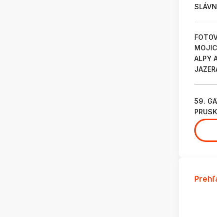
SLÁVN
FOTOV
MOJICH
ALPY 
JAZER
59. G
PRUSK
Prehľ