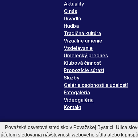
Aktuality
O nás
Divadlo
Hudba
Tradičná kultúra
Vizuálne umenie
Vzdelávanie
Umelecký prednes
Klubová činnosť
Propozície súťaží
Služby
Galéria osobností a udalostí
Fotogaléria
Videogaléria
Kontakt
Považské osvetové stredisko v Považskej Bystrici, Ulica slo
účelom sledovania návštevnosti webového sídla alebo k pris