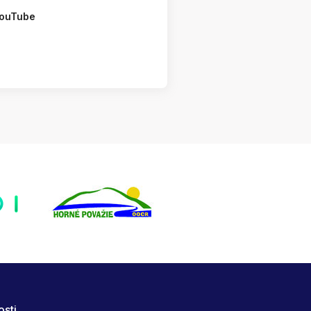
ouTube
osti