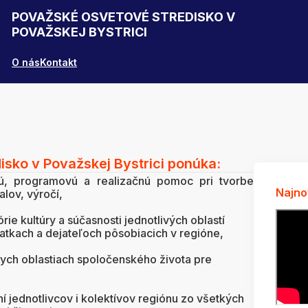
POVAŽSKÉ OSVETOVÉ STREDISKO V
POVAŽSKEJ BYSTRICI
O nás
Kontakt
sko v Považskej Bystrici ponúka:
ú, programovú a realizačnú pomoc pri tvorbe
Najno
alov, výročí,
rie kultúry a súčasnosti jednotlivých oblastí
iatkach a dejateľoch pôsobiacich v regióne,
nych oblastiach spoločenského života pre
 jednotlivcov i kolektívov regiónu zo všetkých