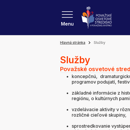
Menu
Hlavná stránka
Služby
Služby
Považské osvetové stredi
koncepčnú, dramaturgick
programov podujatí, festiv
základné informácie z histó
regiónu, o kultúrnych pam
vzdelávacie aktivity v rôz
rozličné cieľové skupiny,
sprostredkovanie vystúpení