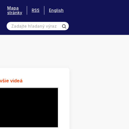
Mapa
RSS
English
stránky
všie videá