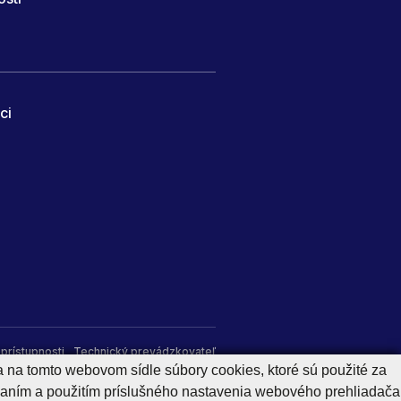
ci
prístupnosti
Technický prevádzkovateľ
a na tomto webovom sídle súbory cookies, ktoré sú použité za
aním a použitím príslušného nastavenia webového prehliadača
Generuje
CMS BUXUS