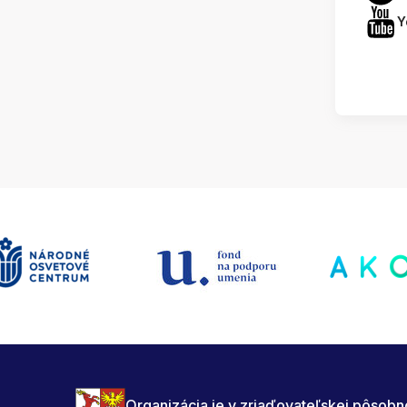
Y
Organizácia je v zriaďovateľskej pôsobn