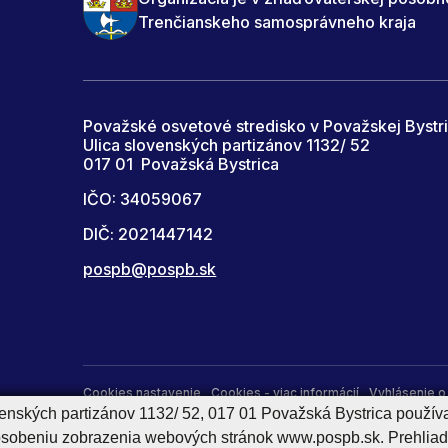
Trenčianskeho samosprávneho kraja
Považské osvetové stredisko v Považskej Bystri
Ulica slovenských partizánov 1132/ 52
017 01 Považská Bystrica
IČO: 34059067
DIČ: 2021447142
pospb@pospb.sk
Cookies nastavenie
Cookies - viac informácií
Vyhlásenie o 
venských partizánov 1132/ 52, 017 01 Považská Bystrica použív
Správca obsahu
pôsobeniu zobrazenia webových stránok www.pospb.sk. Prehliad