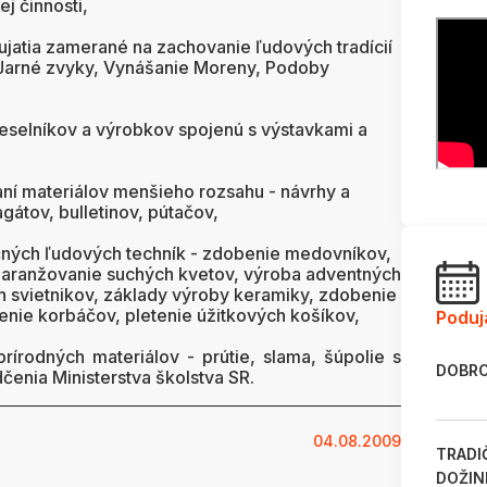
j činnosti,
jatia zamerané na zachovanie ľudových tradícií
Jarné zvyky, Vynášanie Moreny, Podoby
eselníkov a výrobkov spojenú s výstavkami a
ní materiálov menšieho rozsahu - návrhy a
átov, bulletinov, pútačov,
dičných ľudových techník - zdobenie medovníkov,
 aranžovanie suchých kvetov, výroba adventných
 svietnikov, základy výroby keramiky, zdobenie
enie korbáčov, pletenie úžitkových košíkov,
Poduj
írodných materiálov - prútie, slama, šúpolie s
DOBRO
enia Ministerstva školstva SR.
04.08.2009
TRADI
DOŽIN