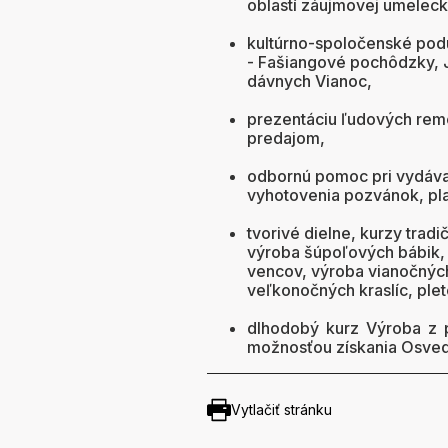
oblastí záujmovej umelecke
kultúrno-spoločenské podu
- Fašiangové pochôdzky, 
dávnych Vianoc,
prezentáciu ľudových rem
predajom,
odbornú pomoc pri vydáva
vyhotovenia pozvánok, plag
tvorivé dielne, kurzy tra
výroba šúpoľových bábik,
vencov, výroba vianočných
veľkonočných kraslíc, plet
dlhodobý kurz Výroba z pr
možnosťou získania Osvedč
Vytlačiť stránku