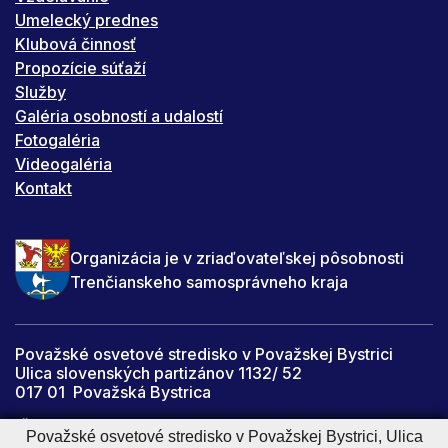
Umelecký prednes
Klubová činnosť
Propozície súťaží
Služby
Galéria osobností a udalostí
Fotogaléria
Videogaléria
Kontakt
Organizácia je v zriaďovateľskej pôsobnosti
Trenčianskeho samosprávneho kraja
Považské osvetové stredisko v Považskej Bystrici
Ulica slovenských partizánov 1132/ 52
017 01 Považská Bystrica
IČO: 34059067
Považské osvetové stredisko v Považskej Bystrici, Ulica