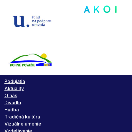
Podujatia
Aktuality
O nás
Divadlo
Hudba
Tradičná kultúra
Vizuálne umenie
Vzdelávanie