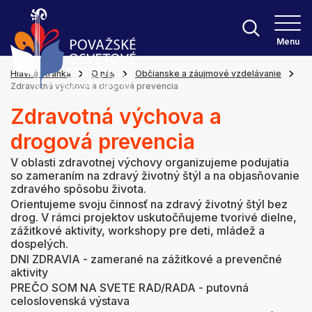
Menu
Hlavná stránka
O nás
Občianske a záujmové vzdelávanie
Zdravotná výchova a drogová prevencia
Zdravotná výchova a
drogová prevencia
V oblasti zdravotnej výchovy organizujeme podujatia
so zameraním na zdravý životný štýl a na objasňovanie
zdravého spôsobu života.
Orientujeme svoju činnosť na zdravý životný štýl bez
drog. V rámci projektov uskutočňujeme tvorivé dielne,
zážitkové aktivity, workshopy pre deti, mládež a
dospelých.
DNI ZDRAVIA - zamerané na zážitkové a prevenčné
aktivity
PREČO SOM NA SVETE RAD/RADA - putovná
celoslovenská výstava