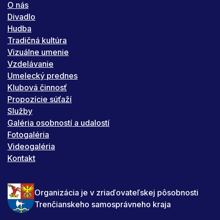
O nás
Divadlo
Hudba
Tradičná kultúra
Vizuálne umenie
Vzdelávanie
Umelecký prednes
Klubová činnosť
Propozície súťaží
Služby
Galéria osobností a udalostí
Fotogaléria
Videogaléria
Kontakt
Organizácia je v zriaďovateľskej pôsobnosti
Trenčianskeho samosprávneho kraja