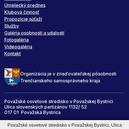
Umelecký prednes
Klubová činnosť
Propozície súťaží
Služby
Galéria osobností a udalostí
Fotogaléria
Videogaléria
Kontakt
Organizácia je v zriaďovateľskej pôsobnosti
Trenčianskeho samosprávneho kraja
Považské osvetové stredisko v Považskej Bystrici
Ulica slovenských partizánov 1132/ 52
017 01 Považská Bystrica
IČO: 34059067
Považské osvetové stredisko v Považskej Bystrici, Ulica