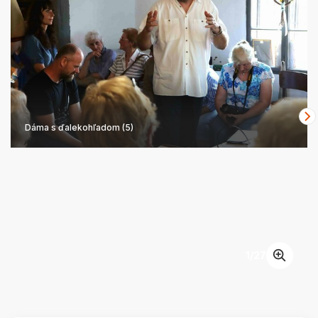
Dáma s ďalekohľadom (5)
1
/
27