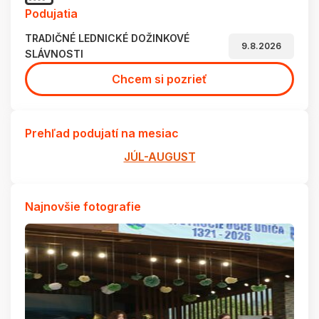
Podujatia
TRADIČNÉ LEDNICKÉ DOŽINKOVÉ
9.8.2026
SLÁVNOSTI
Chcem si pozrieť
Prehľad podujatí na mesiac
JÚL-AUGUST
Najnovšie fotografie