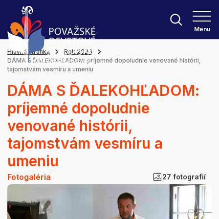
Menu
Hlavná stránka
Rok 2026
DÁMA S ĎALEKOHĽADOM: príjemné dopoludnie venované histórii,
tajomstvám vesmíru a umeniu
DÁMA S ĎALEKOHĽADOM:
príjemné dopoludnie
venované histórii,
tajomstvám vesmíru a
umeniu
Fotogaléria
27 fotografií