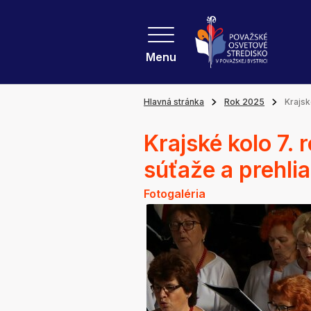
Menu
Hlavná stránka
Rok 2025
Krajsk
Krajské kolo 7.
súťaže a prehl
Fotogaléria