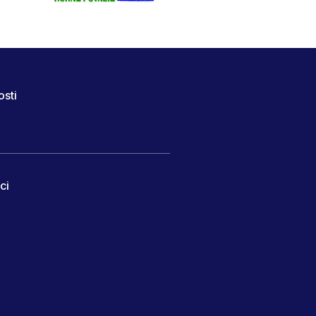
osti
ci