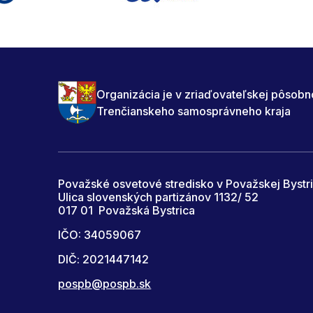
Organizácia je v zriaďovateľskej pôsobn
Trenčianskeho samosprávneho kraja
Považské osvetové stredisko v Považskej Bystri
Ulica slovenských partizánov 1132/ 52
017 01 Považská Bystrica
IČO: 34059067
DIČ: 2021447142
pospb@pospb.sk