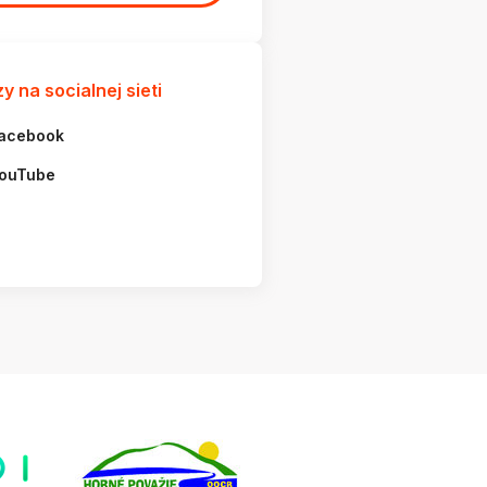
y na socialnej sieti
acebook
ouTube