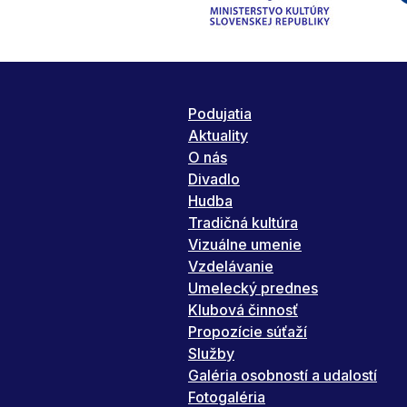
Podujatia
Aktuality
O nás
Divadlo
Hudba
Tradičná kultúra
Vizuálne umenie
Vzdelávanie
Umelecký prednes
Klubová činnosť
Propozície súťaží
Služby
Galéria osobností a udalostí
Fotogaléria