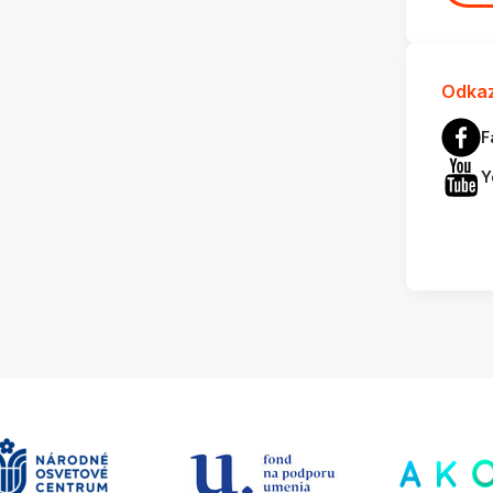
Odkaz
F
Y