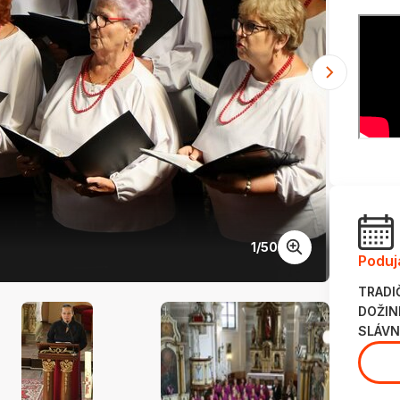
1
/
50
Img 3
Poduj
TRADI
DOŽIN
SLÁVN