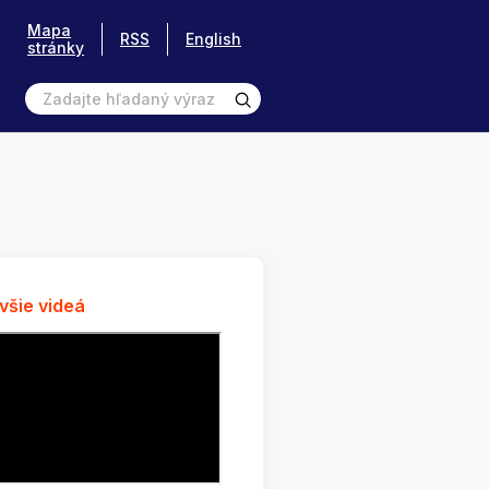
Mapa
RSS
English
stránky
všie videá