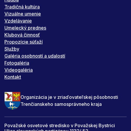
Tradičná kultúra
Vizuálne umenie
Vzdelávanie
Umelecký prednes
Klubová činnosť
Propozície súťaží
Služby
Galéria osobností a udalostí
Fotogaléria
Videogaléria
Kontakt
Organizácia je v zriaďovateľskej pôsobnosti
Trenčianskeho samosprávneho kraja
Považské osvetové stredisko v Považskej Bystrici
Ulica slovenských partizánov 1132/ 52