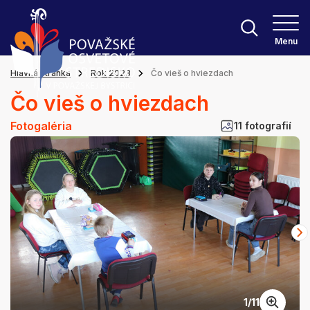
Menu
Hlavná stránka
Rok 2023
Čo vieš o hviezdach
Čo vieš o hviezdach
Fotogaléria
11 fotografií
1
/
11