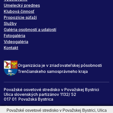
Umelecký prednes
Klubová činnosť
Propozície súťaží
Služby
Galéria osobností a udalostí
Fotogaléria
Videogaléria
Kontakt
Organizácia je v zriaďovateľskej pôsobnosti
Trenčianskeho samosprávneho kraja
Považské osvetové stredisko v Považskej Bystrici
Ulica slovenských partizánov 1132/ 52
017 01 Považská Bystrica
IČO: 34059067
Považské osvetové stredisko v Považskej Bystrici, Ulica