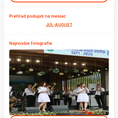
Prehľad podujatí na mesiac
JÚL-AUGUST
Najnovšie fotografie