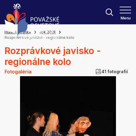
Menu
Hlavná stránka
rok 2018
Rozprávkové javisko - regionálne kolo
Rozprávkové javisko -
regionálne kolo
Fotogaléria
41 fotografií