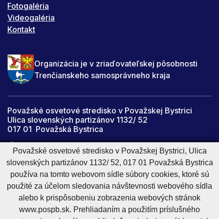
Fotogaléria
Videogaléria
Kontakt
Organizácia je v zriaďovateľskej pôsobnosti
Trenčianskeho samosprávneho kraja
Považské osvetové stredisko v Považskej Bystrici
Ulica slovenských partizánov 1132/ 52
017 01 Považská Bystrica
IČO: 34059067
Považské osvetové stredisko v Považskej Bystrici, Ulica
slovenských partizánov 1132/ 52, 017 01 Považská Bystrica
DIČ: 2021447142
používa na tomto webovom sídle súbory cookies, ktoré sú
pospb@pospb.sk
použité za účelom sledovania návštevnosti webového sídla
alebo k prispôsobeniu zobrazenia webových stránok
www.pospb.sk. Prehliadaním a použitím príslušného
Cookies nastavenie
Cookies - viac informácií
Vyhlásenie o prístupnosti