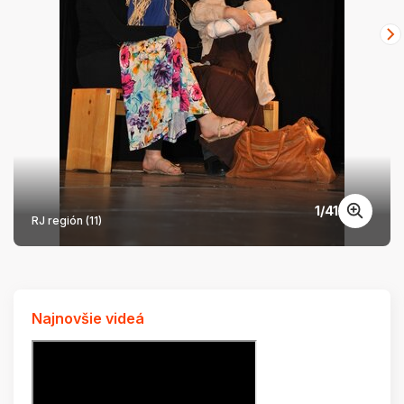
1
/
41
RJ región (11)
Najnovšie videá