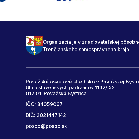
Organizácia je v zriaďovateľskej pôsobn
Trenčianskeho samosprávneho kraja
Považské osvetové stredisko v Považskej Bystri
Ulica slovenských partizánov 1132/ 52
017 01 Považská Bystrica
IČO: 34059067
DIČ: 2021447142
pospb@pospb.sk