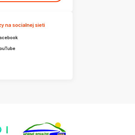
y na socialnej sieti
acebook
ouTube