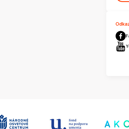
Odkaz
F
Y