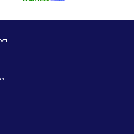
osti
ci