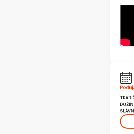
Poduj
TRADI
DOŽIN
SLÁVN