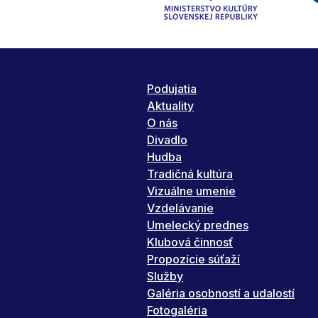
Podujatia
Aktuality
O nás
Divadlo
Hudba
Tradičná kultúra
Vizuálne umenie
Vzdelávanie
Umelecký prednes
Klubová činnosť
Propozície súťaží
Služby
Galéria osobností a udalostí
Fotogaléria