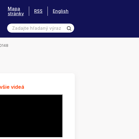
Mapa
RSS
English
stránky
_0148
všie videá