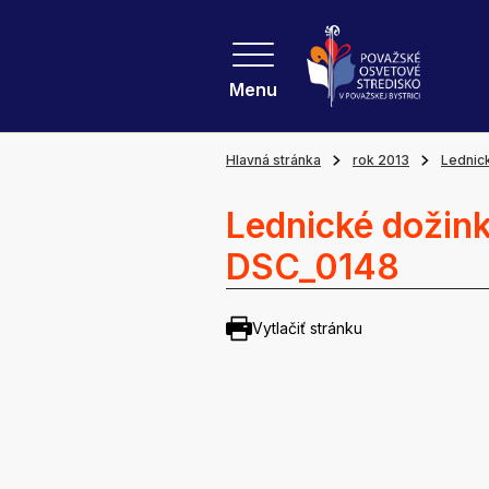
Menu
Hlavná stránka
rok 2013
Lednic
Lednické dožink
DSC_0148
Vytlačiť stránku