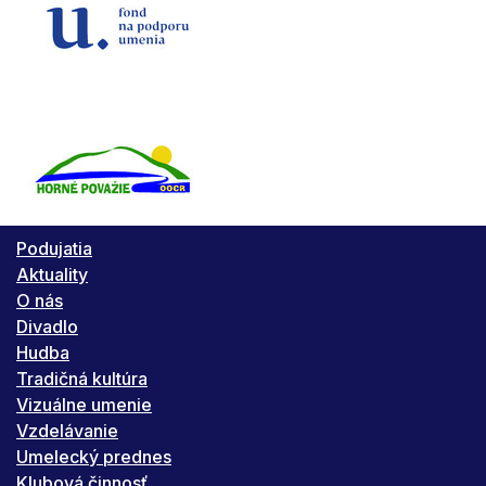
Podujatia
Aktuality
O nás
Divadlo
Hudba
Tradičná kultúra
Vizuálne umenie
Vzdelávanie
Umelecký prednes
Klubová činnosť