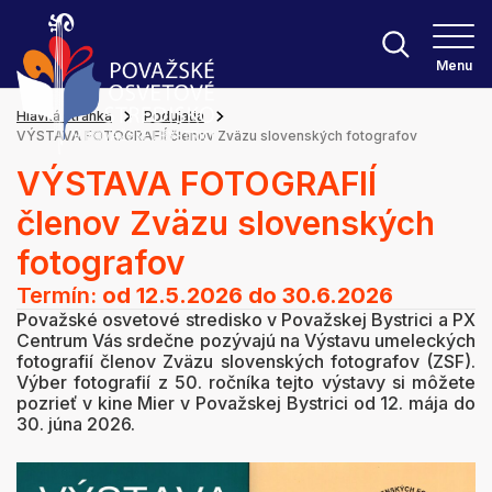
Menu
Hlavná stránka
Podujatia
VÝSTAVA FOTOGRAFIÍ členov Zväzu slovenských fotografov
VÝSTAVA FOTOGRAFIÍ
členov Zväzu slovenských
fotografov
Termín:
od 12.5.2026
do 30.6.2026
Považské osvetové stredisko v Považskej Bystrici a PX
Centrum Vás srdečne pozývajú na Výstavu umeleckých
fotografií členov Zväzu slovenských fotografov (ZSF).
Výber fotografií z 50. ročníka tejto výstavy si môžete
pozrieť v kine Mier v Považskej Bystrici od 12. mája do
30. júna 2026.