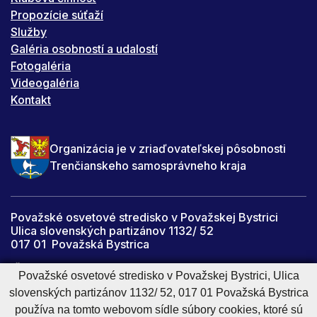
Propozície súťaží
Služby
Galéria osobností a udalostí
Fotogaléria
Videogaléria
Kontakt
Organizácia je v zriaďovateľskej pôsobnosti
Trenčianskeho samosprávneho kraja
Považské osvetové stredisko v Považskej Bystrici
Ulica slovenských partizánov 1132/ 52
017 01 Považská Bystrica
IČO: 34059067
Považské osvetové stredisko v Považskej Bystrici, Ulica
DIČ: 2021447142
slovenských partizánov 1132/ 52, 017 01 Považská Bystrica
používa na tomto webovom sídle súbory cookies, ktoré sú