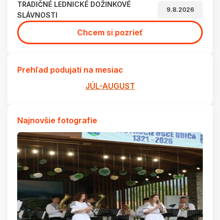
TRADIČNÉ LEDNICKÉ DOŽINKOVÉ
9.8.2026
SLÁVNOSTI
Chcem si pozrieť
Prehľad podujatí na mesiac
JÚL-AUGUST
Najnovšie fotografie