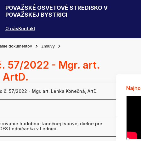
POVAŽSKÉ OSVETOVÉ STREDISKO V
POVAŽSKEJ BYSTRICI
O nás
Kontakt
anie dokumentov
Zmluvy
č. 57/2022 - Mgr. art.
 ArtD.
Najno
o č. 57/2022 - Mgr. art. Lenka Konečná, ArtD.
orovanie hudobno-tanečnej tvorivej dielne pre
DFS Ledničanka v Lednici.