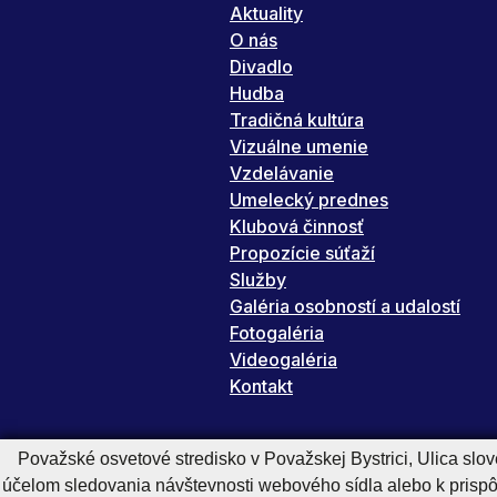
Aktuality
O nás
Divadlo
Hudba
Tradičná kultúra
Vizuálne umenie
Vzdelávanie
Umelecký prednes
Klubová činnosť
Propozície súťaží
Služby
Galéria osobností a udalostí
Fotogaléria
Videogaléria
Kontakt
Považské osvetové stredisko v Považskej Bystrici, Ulica slo
účelom sledovania návštevnosti webového sídla alebo k pris