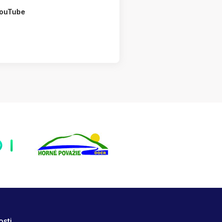
ouTube
osti