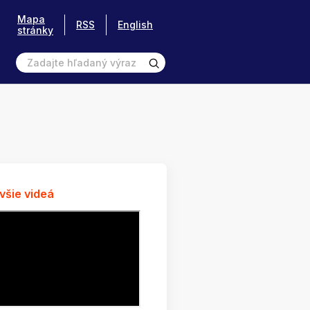
Mapa
RSS
English
stránky
všie videá