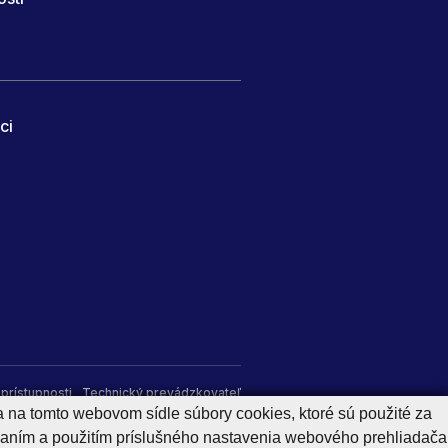
ci
prístupnosti
Technický prevádzkovateľ
a na tomto webovom sídle súbory cookies, ktoré sú použité za
aním a použitím príslušného nastavenia webového prehliadača
Generuje
CMS BUXUS