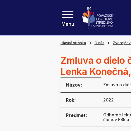
Menu
Hlavná stránka
O nás
Zverejňov
Zmluva o dielo 
Lenka Konečná,
Názov:
Zmluva o diel
Rok:
2022
Predmet:
Odborné lekt
členov FSk a 