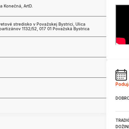
ka Konečná, ArtD.
tové stredisko v Považskej Bystrici, Ulica
artizánov 1132/52, 017 01 Považská Bystrica
Poduj
DOBRO
TRADI
DOŽIN