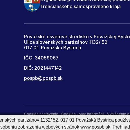
Trenčianskeho samosprávneho kraja
Považské osvetové stredisko v Považskej Bystri
Ulica slovenských partizánov 1132/ 52
017 01 Považská Bystrica
IČO: 34059067
DIČ: 2021447142
pospb@pospb.sk
Cookies nastavenie
Cookies - viac informácií
Vyhlásenie o 
venských partizánov 1132/ 52, 017 01 Považská Bystrica použív
Správca obsahu
pôsobeniu zobrazenia webových stránok www.pospb.sk. Prehliad