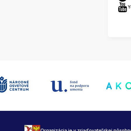
Y
Organizácia je v zriaďovateľskej pôsobn