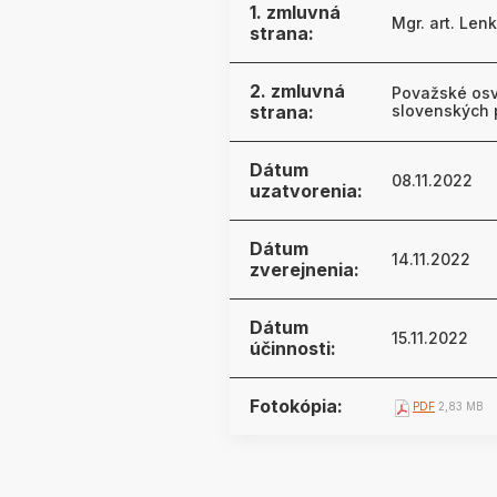
1. zmluvná
Mgr. art. Len
strana:
2. zmluvná
Považské osve
strana:
slovenských p
Dátum
08.11.2022
uzatvorenia:
Dátum
14.11.2022
zverejnenia:
Dátum
15.11.2022
účinnosti:
Fotokópia:
PDF
2,83 MB