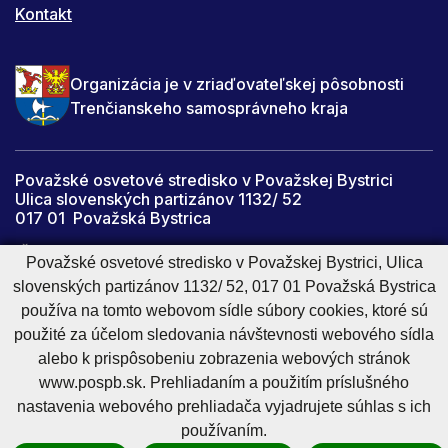
Kontakt
Organizácia je v zriaďovateľskej pôsobnosti
Trenčianskeho samosprávneho kraja
Považské osvetové stredisko v Považskej Bystrici
Ulica slovenských partizánov 1132/ 52
017 01 Považská Bystrica
IČO: 34059067
Považské osvetové stredisko v Považskej Bystrici, Ulica
slovenských partizánov 1132/ 52, 017 01 Považská Bystrica
DIČ: 2021447142
používa na tomto webovom sídle súbory cookies, ktoré sú
pospb@pospb.sk
použité za účelom sledovania návštevnosti webového sídla
alebo k prispôsobeniu zobrazenia webových stránok
www.pospb.sk. Prehliadaním a použitím príslušného
Cookies nastavenie
Cookies - viac informácií
Vyhlásenie o prístupnosti
nastavenia webového prehliadača vyjadrujete súhlas s ich
Technický prevádzkovateľ
Správca obsahu
používaním.
Generuje
CMS BUXUS