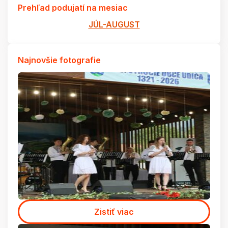
Prehľad podujatí na mesiac
JÚL-AUGUST
Najnovšie fotografie
Zistiť viac