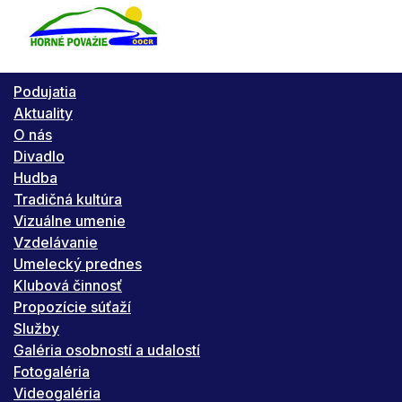
Podujatia
Aktuality
O nás
Divadlo
Hudba
Tradičná kultúra
Vizuálne umenie
Vzdelávanie
Umelecký prednes
Klubová činnosť
Propozície súťaží
Služby
Galéria osobností a udalostí
Fotogaléria
Videogaléria