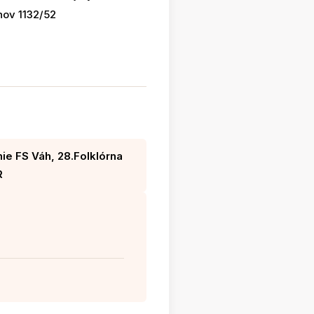
nov 1132/52
e FS Váh, 28.Folklórna
R