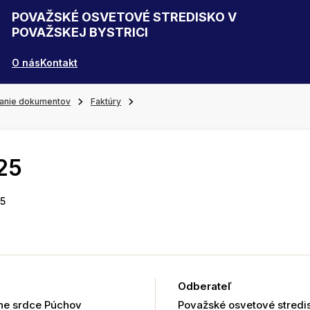
POVAŽSKÉ OSVETOVÉ STREDISKO V
POVAŽSKEJ BYSTRICI
O nás
Kontakt
anie dokumentov
Faktúry
25
25
Odberateľ
rne srdce Púchov
Považské osvetové stredis