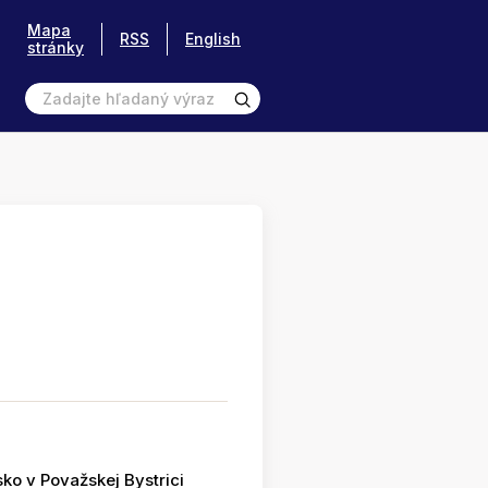
Mapa
RSS
English
stránky
ko v Považskej Bystrici