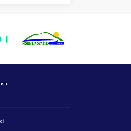
osti
ci