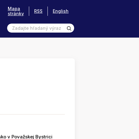
Mapa
RSS
English
stránky
ko v Považskej Bystrici