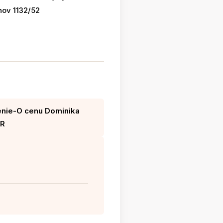
nov 1132/52
enie-O cenu Dominika
UR