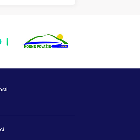
osti
ci