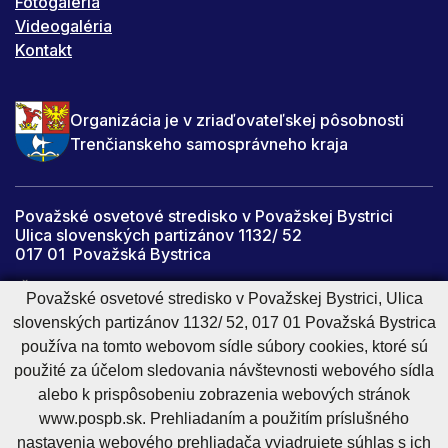
Fotogaléria
Videogaléria
Kontakt
Organizácia je v zriaďovateľskej pôsobnosti
Trenčianskeho samosprávneho kraja
Považské osvetové stredisko v Považskej Bystrici
Ulica slovenských partizánov 1132/ 52
017 01 Považská Bystrica
IČO: 34059067
Považské osvetové stredisko v Považskej Bystrici, Ulica
slovenských partizánov 1132/ 52, 017 01 Považská Bystrica
DIČ: 2021447142
používa na tomto webovom sídle súbory cookies, ktoré sú
pospb@pospb.sk
použité za účelom sledovania návštevnosti webového sídla
alebo k prispôsobeniu zobrazenia webových stránok
www.pospb.sk. Prehliadaním a použitím príslušného
Cookies nastavenie
Cookies - viac informácií
Vyhlásenie o prístupnosti
nastavenia webového prehliadača vyjadrujete súhlas s ich
Technický prevádzkovateľ
Správca obsahu