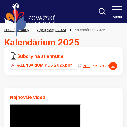
Menu
Hlavná stránka
Dokumenty 2024
Kalendárium 2025
Kalendárium 2025
Súbory na stiahnutie
KALENDÁRIUM POS 2025.pdf
PDF
, 519,79 kB
Najnovšie videá