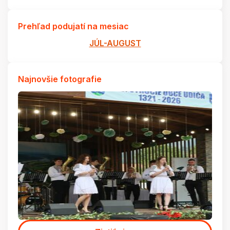
Prehľad podujatí na mesiac
JÚL-AUGUST
Najnovšie fotografie