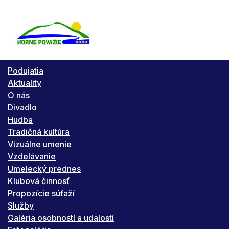
Podujatia
Aktuality
O nás
Divadlo
Hudba
Tradičná kultúra
Vizuálne umenie
Vzdelávanie
Umelecký prednes
Klubová činnosť
Propozície súťaží
Služby
Galéria osobností a udalostí