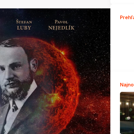
Prehľ
Najno