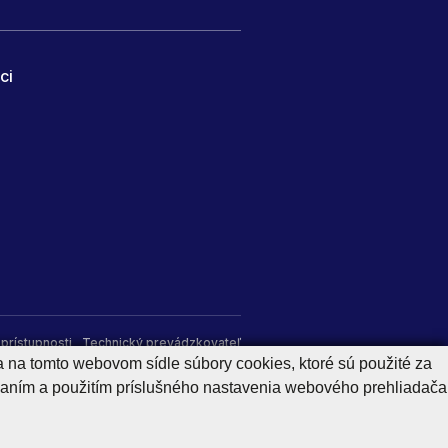
ci
prístupnosti
Technický prevádzkovateľ
a na tomto webovom sídle súbory cookies, ktoré sú použité za
aním a použitím príslušného nastavenia webového prehliadača
Generuje
CMS BUXUS