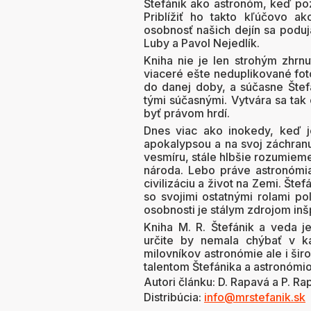
Štefánik ako astronóm, keď poz
Priblížiť ho takto kľúčovo a
osobnosť našich dejín sa poduja
Luby a Pavol Nejedlík.
Kniha nie je len strohým zhrnu
viaceré ešte neduplikované foto
do danej doby, a súčasne Štef
tými súčasnými. Vytvára sa ta
byť právom hrdí.
Dnes viac ako inokedy, keď 
apokalypsou a na svoj záchranu
vesmíru, stále hlbšie rozumieme
národa. Lebo práve astronómi
civilizáciu a život na Zemi. Šte
so svojimi ostatnými rolami po
osobnosti je stálym zdrojom inš
Kniha M. R. Štefánik a veda je
určite by nemala chýbať v ka
milovníkov astronómie ale i šir
talentom Štefánika a astronómio
Autori článku: D. Rapavá a P. R
Distribúcia:
info@mrstefanik.sk