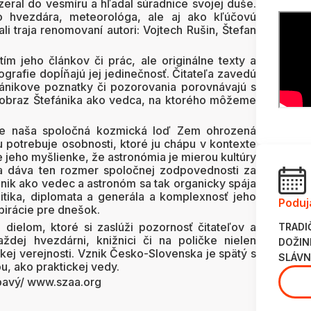
eral do vesmíru a hľadal súradnice svojej duše.
ko hvezdára, meteorológa, ale aj ako kľúčovú
li traja renomovaní autori: Vojtech Rušin, Štefan
tím jeho článkov či prác, ale originálne texty a
grafie dopĺňajú jej jedinečnosť. Čitateľa zavedú
ánikove poznatky či pozorovania porovnávajú s
k obraz Štefánika ako vedca, na ktorého môžeme
je naša spoločná kozmická loď Zem ohrozená
 potrebuje osobnosti, ktoré ju chápu v kontexte
 jeho myšlienke, že astronómia je mierou kultúry
a dáva ten rozmer spoločnej zodpovednosti za
fánik ako vedec a astronóm sa tak organicky spája
litika, diplomata a generála a komplexnosť jeho
Poduj
pirácie pre dnešok.
 dielom, ktoré si zaslúži pozornosť čitateľov a
TRADI
ždej hvezdárni, knižnici či na poličke nielen
DOŽIN
okej verejnosti. Vznik Česko-Slovenska je spätý s
SLÁVN
u, ako praktickej vedy.
apavý/ www.szaa.org