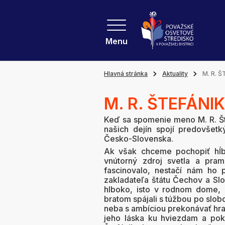
Menu
Hlavná stránka
Aktuality
M. R. 
M. R. ŠTEFÁNI
Keď sa spomenie meno M. R. Šte
našich dejín spojí predovšet
Česko-Slovenska.
Ak však chceme pochopiť hĺbk
vnútorný zdroj svetla a pram
fascinovalo, nestačí nám ho p
zakladateľa štátu Čechov a Slo
hlboko, isto v rodnom dome, 
bratom spájali s túžbou po slob
neba s ambíciou prekonávať hran
jeho láska ku hviezdam a pok