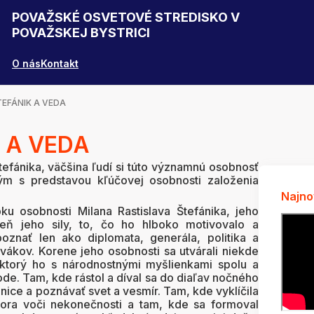
POVAŽSKÉ OSVETOVÉ STREDISKO V
POVAŽSKEJ BYSTRICI
O nás
Kontakt
ŠTEFÁNIK A VEDA
K A VEDA
fánika, väčšina ľudí si túto významnú osobnosť
kým s predstavou kľúčovej osobnosti založenia
Najno
u osobnosti Milana Rastislava Štefánika, jeho
eň jeho sily, to, čo ho hlboko motivovalo a
oznať len ako diplomata, generála, politika a
vákov. Korene jeho osobnosti sa utvárali niekde
ktorý ho s národnostnými myšlienkami spolu a
ode. Tam, kde rástol a díval sa do diaľav nočného
ice a poznávať svet a vesmír. Tam, kde vyklíčila
ora voči nekonečnosti a tam, kde sa formoval