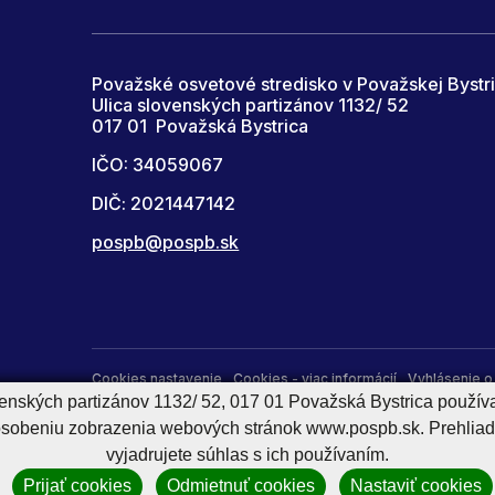
Považské osvetové stredisko v Považskej Bystri
Ulica slovenských partizánov 1132/ 52
017 01 Považská Bystrica
IČO: 34059067
DIČ: 2021447142
pospb@pospb.sk
Cookies nastavenie
Cookies - viac informácií
Vyhlásenie o 
venských partizánov 1132/ 52, 017 01 Považská Bystrica použív
Správca obsahu
pôsobeniu zobrazenia webových stránok www.pospb.sk. Prehliad
vyjadrujete súhlas s ich používaním.
Prijať cookies
Odmietnuť cookies
Nastaviť cookies