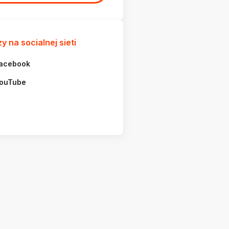
y na socialnej sieti
acebook
ouTube