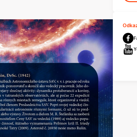
Odkaz
F
Y