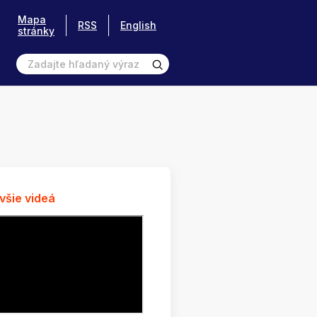
Mapa
RSS
English
stránky
všie videá